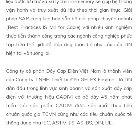
liệu được lưu trữ và xử lý trên in-memory sẽ giúp hệ thống
vận hành và truy xuất dữ liệu theo thời gian thực. Giải
pháp SAP cũng tích hợp sẵn bộ giải pháp chuyên ngành
(Best Practices IS Mill for Cable) với nhiều kinh nghiệm
thực tiễn thành công trong các ngành công nghiệp phức
tạp trên thế giới để đáp ứng toàn bộ nhu cầu của DN
hiện tại và tương lai.
Công ty cổ phần Dây Cáp Điện Việt Nam là thành viên
của Công ty TNHH Thiết bị điện GELEX Elextric - là DN
dẫn đầu trong lĩnh vực kinh doanh và sản xuất dây cáp
điện với thương hiệu CADIVI có bề dày 45 năm phát
triển. Các sản phẩm CADIVI được sản xuất theo tiêu
chuẩn quốc gia TCVN cũng như các tiêu chuẩn quốc tế
thông dụng như IEC, ASTM, JIS, AS, BS, DIN, UL...