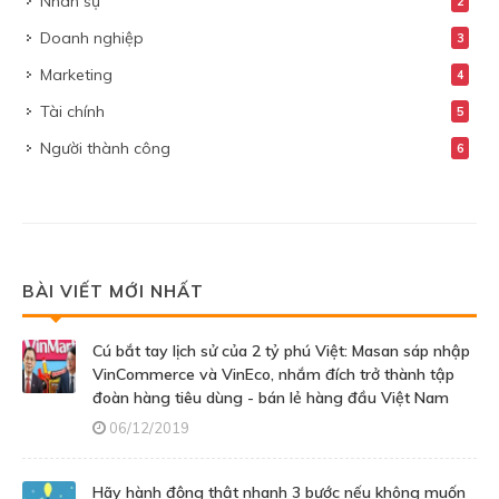
Nhân sự
2
Doanh nghiệp
3
Marketing
4
Tài chính
5
Người thành công
6
BÀI VIẾT MỚI NHẤT
Cú bắt tay lịch sử của 2 tỷ phú Việt: Masan sáp nhập
VinCommerce và VinEco, nhắm đích trở thành tập
đoàn hàng tiêu dùng - bán lẻ hàng đầu Việt Nam
06/12/2019
Hãy hành động thật nhanh 3 bước nếu không muốn