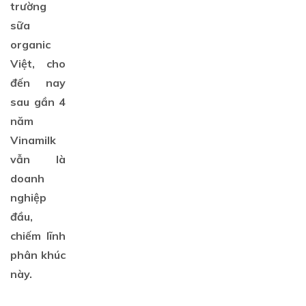
2
trường
tỷ
sữa
phú
organic
Việt:
Masan
Việt, cho
sáp
đến nay
nhập
sau gần 4
VinCommerce
và
năm
VinEco,
Vinamilk
nhắm
vẫn là
đích
trở
doanh
thành
nghiệp
tập
đầu,
đoàn
hàng
chiếm lĩnh
tiêu
phân khúc
dùng
này.
-
bán