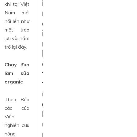
i
khi tại Việt
m
Nam mới
ớ
nổi lên như
một trào
i
lưu vài năm
n
trở lại đây.
h
ấ
Chạy đua
t
làm sữa
t
organic
ừ
Theo Báo
c
cáo của
h
Viện
ú
nghiên cứu
n
nông