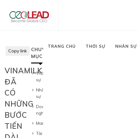
TRANG CHỦ
THỜI SỰ
NHÂN SỰ
CHUYÊN
Copy link
MỤC
VINAMILK
Thời
1
ĐÃ
sự
Nhân
CÓ
2
sự
NHỮNG
Doanh
3
BƯỚC
nghiệp
Marketing
4
TIẾN
Tài
DÀI
5