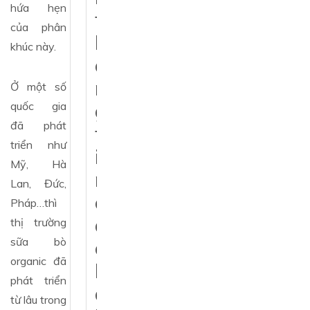
hứa hẹn
t
của phân
h
khúc này.
ô
n
Ở một số
quốc gia
g
đã phát
t
triển như
i
Mỹ, Hà
n
Lan, Đức,
c
Pháp…thì
á
thị trường
sữa bò
c
organic đã
b
phát triển
à
từ lâu trong