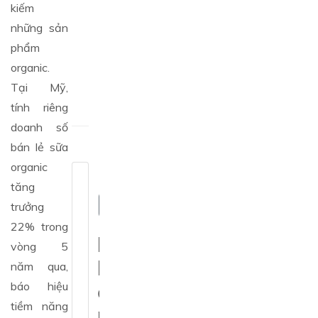
kiếm
CỦA
DOANH
những sản
NGHIỆP
phẩm
?
organic.
30/10/2019
Tại Mỹ,
tính riêng
doanh số
bán lẻ sữa
organic
tăng
trưởng
22% trong
N
vòng 5
h
năm qua,
báo hiệu
ậ
tiềm năng
n