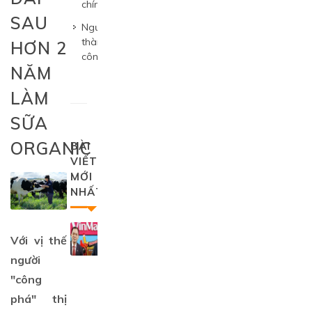
chính
SAU
Người
thành
6
HƠN 2
công
NĂM
LÀM
SỮA
ORGANIC
BÀI
VIẾT
MỚI
NHẤT
Cú
Với vị thế
bắt
tay
người
lịch
"công
sử
phá" thị
của