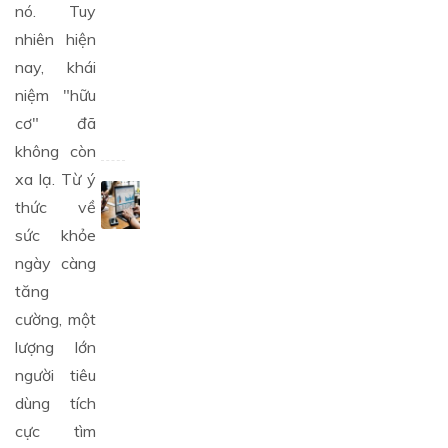
nghiệp
nó. Tuy
dậm
nhiên hiện
chân
nay, khái
tại
chỗ
niệm "hữu
cơ" đã
25/11/2019
không còn
xa lạ. Từ ý
MÔ
thức về
HÌNH
KINH
sức khỏe
DOANH
ngày càng
ẢNH
tăng
HƯỞNG
NHƯ
cường, một
THẾ
lượng lớn
NÀO
người tiêu
ĐẾN
SỰ
dùng tích
PHÁT
cực tìm
TRIỂN