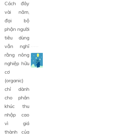
lẻ
Cách đây
hàng
vài năm,
đầu
Việt
đại bộ
Nam
phận người
tiêu dùng
06/12/2019
vẫn nghĩ
rằng nông
Hãy
hành
nghiệp hữu
động
cơ
thật
(organic)
nhanh
3
chỉ dành
bước
cho phân
nếu
khúc thu
không
muốn
nhập cao
công
vì giá
ty
thành của
khởi